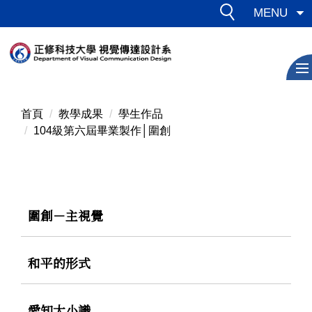
跳
MENU
到
主
要
內
容
區
首頁
教學成果
學生作品
104級第六屆畢業製作│圍創
圍創－主視覺
和平的形式
愛知大小識