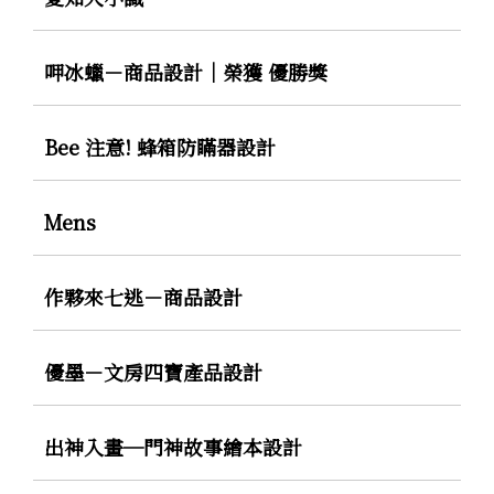
呷冰蠟－商品設計｜榮獲 優勝獎
Bee 注意! 蜂箱防瞞器設計
Mens
作夥來七逃－商品設計
優墨－文房四寶產品設計
出神入畫─門神故事繪本設計