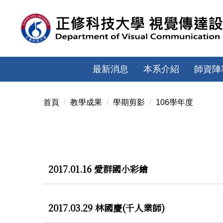
跳
到
主
要
內
容
最新消息
本系介紹
師資陣
區
首頁
教學成果
學期剪影
106學年度
2017.01.16 愛群國小彩繪
2017.03.29 林國慶(千人業師)