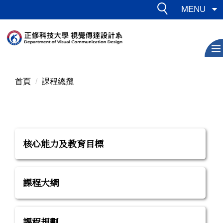
跳
MENU
到
主
要
內
容
區
首頁
課程總攬
核心能力及教育目標
課程大綱
課程規劃