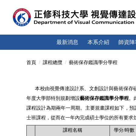
跳
到
主
要
內
容
最新消息
本系介紹
師資陣
區
首頁
課程總攬
藝術保存鑑識學分學程
本校由視覺傳達設計系、文創設計與藝術保存
年度大學部特別規劃增設
藝術保存鑑識學分學程
。
課程設計為期兩年一周期。主要規畫課程如下，預
士班課程，從而在一年內完成碩士學位的所有要求
課程名稱
學分
/
時數