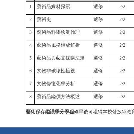
1
藝術品媒材探索
選修
2/2
2
藝術史
選修
2/2
3
藝術品科學檢測倫理
選修
2/2
4
藝術品風格構成解析
選修
2/2
5
藝術品與藝文採購法規
選修
2/2
6
文物非破壞性檢視
選修
2/2
7
文物修復化學分析
選修
2/2
8
藝術品鑑價方法概述
選修
2/2
藝術保存鑑識學分學程
修畢後可獲得本校發放經教