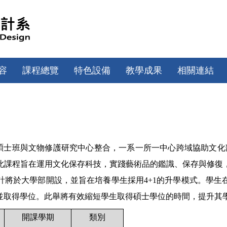
容
課程總覽
特色設備
教學成果
相關連結
碩士班與文物修護研究中心整合，一系一所一中心跨域協助文化
此課程旨在運用文化保存科技，實踐藝術品的鑑識、保存與修復
計將於大學部開設，並旨在培養學生採用
4+1
的升學模式。學生
並取得學位。此舉將有效縮短學生取得碩士學位的時間，提升其
開課學期
類別