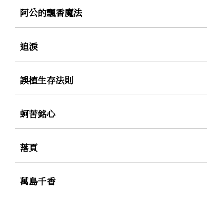
阿公的飄香魔法
追淚
誤植生存法則
蚵苦銘心
落頁
萬島千香