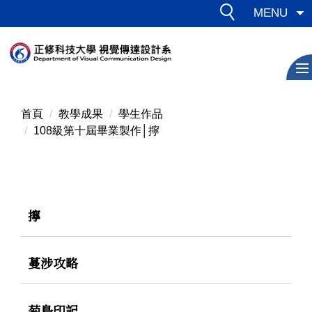
跳
MENU
到
主
要
內
容
區
首頁
教學成果
學生作品
108級第十屆畢業製作│擰
擰
蔓涉攻略
菊島印記