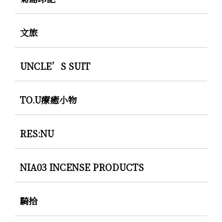
文旅
UNCLE’S SUIT
TO.U療癒小物
RES:NU
NIA03 INCENSE PRODUCTS
騎拾