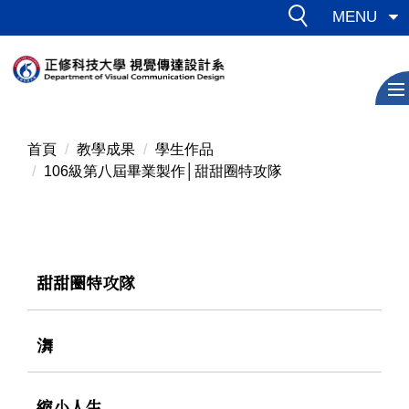
跳
MENU
到
主
要
內
容
區
首頁
教學成果
學生作品
106級第八屆畢業製作│甜甜圈特攻隊
甜甜圈特攻隊
㵲
縮小人生