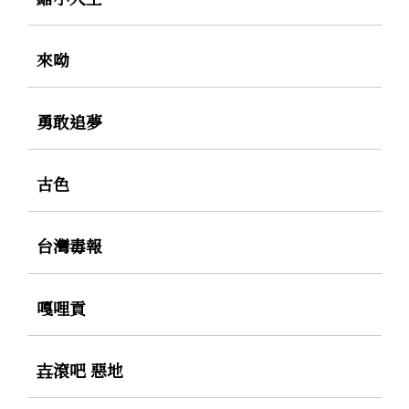
來呦
勇敢追夢
古色
台灣毒報
嘎哩貢
壵滾吧 惡地