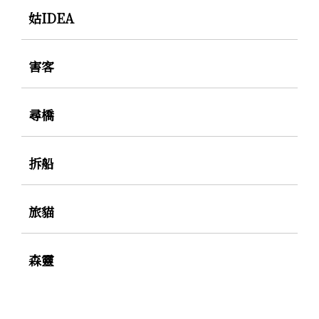
姑IDEA
害客
尋橋
拆船
旅貓
森靈