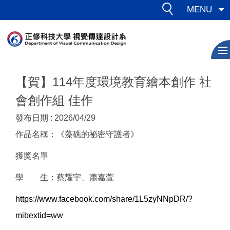
跳
MENU
到
主
要
內
容
【賀】114年度環境教育繪本創作 社
區
會創作組 佳作
發布日期 :
2026/04/29
作品名稱：《藻礁的祕密守護者》
獲獎名單
學 生：蔡耀宇、蕭嘉萱
https://www.facebook.com/share/1L5zyNNpDR/?
mibextid=ww