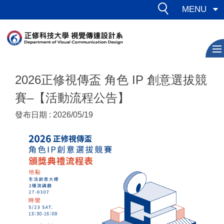
跳
MENU
到
主
要
內
容
2026正修視傳盃 角色 IP 創意選拔競
區
賽–【活動流程公告】
發布日期 :
2026/05/19