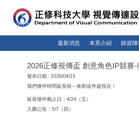
跳
到
主
要
內
容
最新消息
本系介紹
師資陣
區
2026正修視傳盃 創意角色IP競賽
發布日期 :
2026/04/15
我們徵件時間延長啦～衝刺送件趁現在！
延長徵件截止日：4/24（五）
入圍公告：5/7（四）