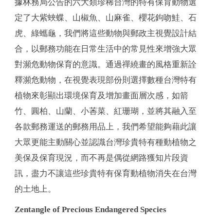
據林務局公告的六大類珍稀台灣的特有保育動物選
定了大紫蛺蝶、山椒魚、山麻雀、櫻花鉤吻鮭、石
虎、綠蠵龜，我們將這些動物與郵政主視覺設計結
合，以郵務功能在日常生活中的常見性來增強大眾
對瀕危動物保育的意識。通過禪繞畫的風格重新詮
釋瀕危動物，在視覺表現部份則選擇數種台灣特有
植物來彰顯出環境保育及增加畫面層次感，如箭
竹、圓柏、山蘭、小莕菜、紅珊瑚，並將其融入至
各款郵務運送的郵務用品上，我們希望能夠藉此讓
大眾更能主動關心並認識台灣珍貴特有種動植物之
美保及保育現況，而不再是偶從網路獲知片段資
訊，盡力不讓這些珍貴特有保育動植物消失在台灣
的土地上。
Zentangle of Precious Endangered Species