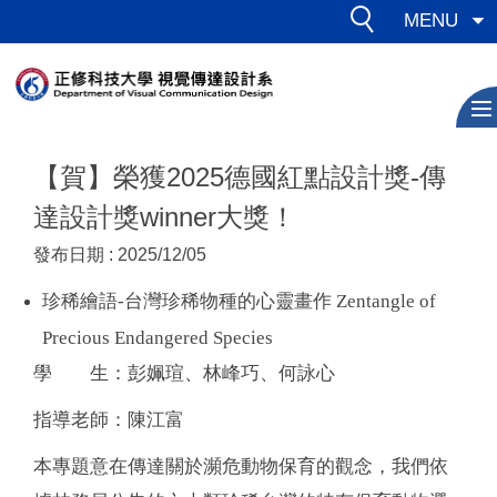
跳
MENU
到
主
要
內
容
【賀】榮獲2025德國紅點設計獎-傳
區
達設計獎winner大獎！
發布日期 :
2025/12/05
珍稀繪語-台灣珍稀物種的心靈畫作 Zentangle of
Precious Endangered Species
學 生：彭姵瑄、林峰巧、何詠心
指導老師：陳江富
本專題意在傳達關於瀕危動物保育的觀念，我們依