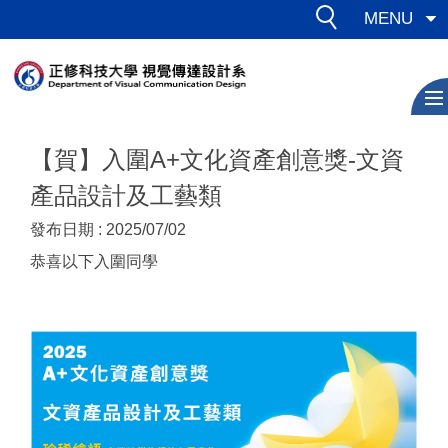
跳
MENU
到
主
要
內
容
【賀】入圍A+文化資產創意獎-文資
區
產品設計及工藝類
發布日期 :
2025/07/02
恭喜以下入圍同學