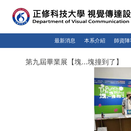
跳
到
主
要
內
容
最新消息
本系介紹
師資陣
區
第九屆畢業展【塊...塊撞到了】