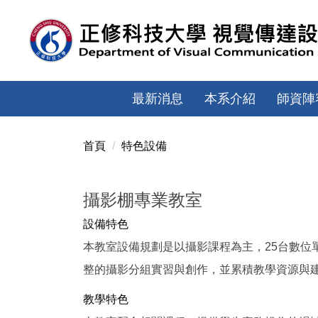
跳
到
主
要
內
容
最新消息
本系介紹
師資陣
區
首頁
特色設備
攝影棚專業教室
設備特色
本教室設備規劃是以攝影課程為主，25台數位
整的攝影分組實習與創作，並累積教學資源與
教學特色