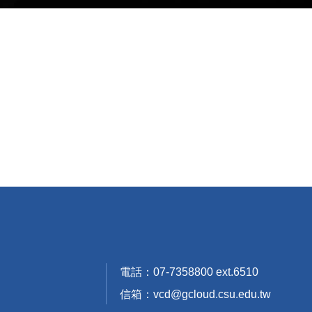
電話：07-7358800 ext.6510
信箱：vcd@gcloud.csu.edu.tw