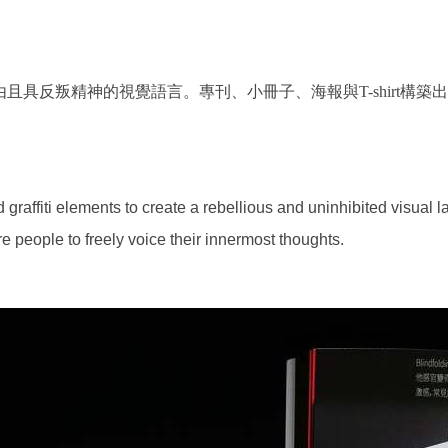
且具反叛精神的視覺語言。專刊、小冊子、海報與T-shirt構
graffiti elements to create a rebellious and uninhibited visual l
 people to freely voice their innermost thoughts.