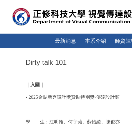
跳
到
主
要
內
容
最新消息
本系介紹
師資陣
區
Dirty talk 101
｜入圍｜
• 2025金點新秀設計獎贊助特別獎-傳達設計類
學 生：江明翰、何宇蘋、蘇怡綾、陳俊亦