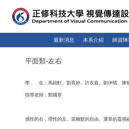
跳
到
主
要
內
容
最新消息
本系介紹
師資陣
區
平面類-左右
學 生：馬紹軒、劉育婷、許衣庭、劉伊晴、陳
指導老師：鄭國章
感性的右，理性的左。當幽默的自由、運算的靈感