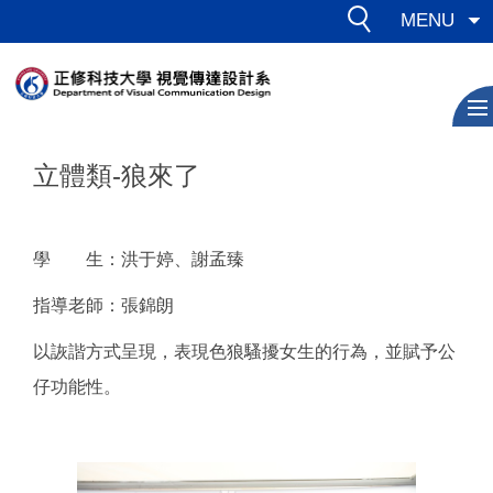
跳
MENU
到
主
要
內
容
立體類-狼來了
區
學 生：洪于婷、謝孟臻
指導老師：張錦朗
以詼諧方式呈現，表現色狼騷擾女生的行為，並賦予公
仔功能性。